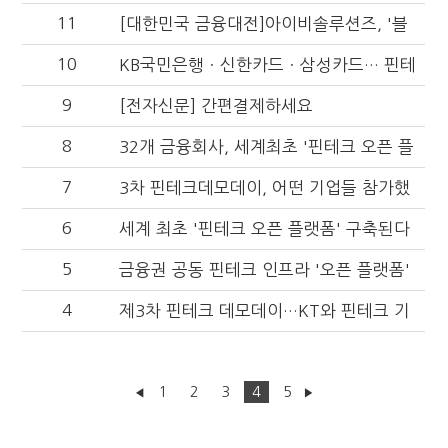
11
멤버십 적립까지
[대한민국 금융대전]아이비솔루션즈, '블
10
루투스 기술' 내세운 '간편결제 솔루션' 출
KB국민은행ㆍ신한카드ㆍ삼성카드… 핀테
시
9
크 기업에 멘토링 지원
[전자신문] 간편결제하세요
8
32개 금융회사, 세계최초 '핀테크 오픈 플
7
랫폼' 만든다
3차 핀테크데모데이, 어떤 기업들 참가했
6
나
세계 최초 '핀테크 오픈 플랫폼' 구축된다
5
금융권 공동 핀테크 인프라 '오픈 플랫폼'
4
세계 최초 구축 추진
제3차 핀테크 데모데이…KT와 핀테크 기
업 육성 협약 등
1
2
3
4
5
◀
▶